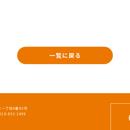
一覧に戻る
台一丁目6番85号
18-853-1498