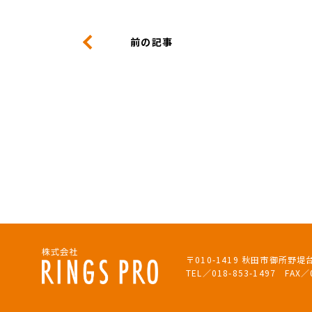
前の記事
〒010-1419 秋田市御所野堤
TEL／018-853-1497 FAX／0