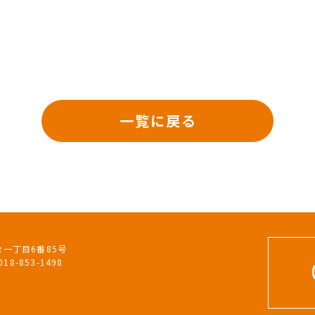
一覧に戻る
台一丁目6番85号
18-853-1498