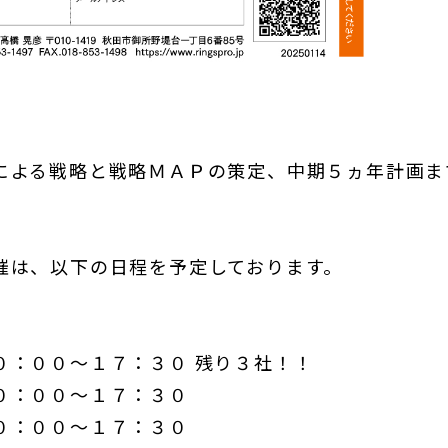
による戦略と戦略ＭＡＰの策定、中期５ヵ年計画ま
催は、以下の日程を予定しております。
０：００～１７：３０ 残り３社！！
０：００～１７：３０
０：００～１７：３０